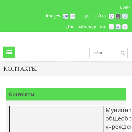
Войти
Images
Цвет сайта
Для слабовидящих
КОНТАКТЫ
Контакты
Муницип
общеобр
учрежде