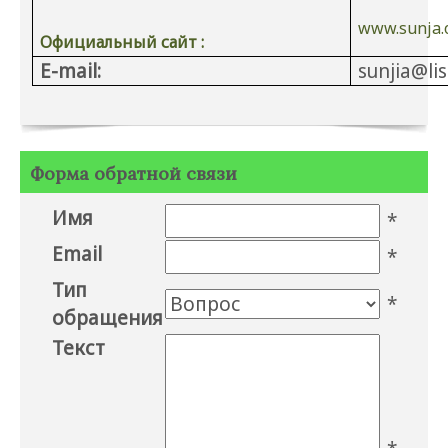
www.sunja.
Официальный сайт :
E-mail:
sunjia@lis
Форма обратной связи
Имя
*
Email
*
Тип
*
обращения
Текст