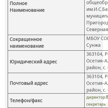
общеобр
Полное
им.И.С.Б
Наименование
муниципа
Пригоро
Северная
МБОУ СОШ
Сокращенное
Сунжа
наименование
363104, 
Осетия-А
Юридический адрес
район, с.
363104, 
Почтовый адрес
Осетия-А
район, с.
директор:
Телефон/факс
секретарь: