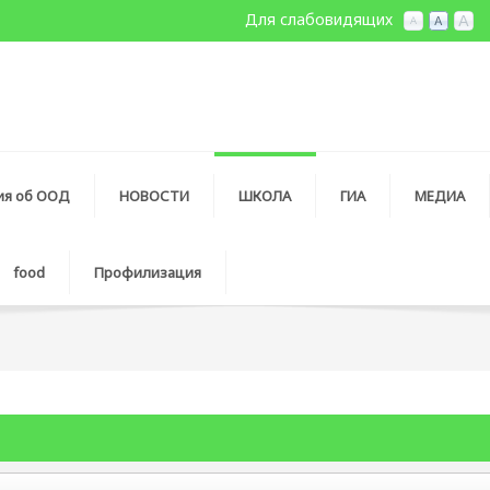
Для слабовидящих
ия об ООД
НОВОСТИ
ШКОЛА
ГИА
МЕДИА
food
Профилизация